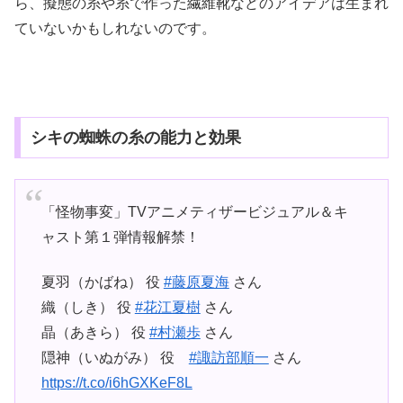
ら、擬態の糸や糸で作った繊維靴などのアイデアは生まれ
ていないかもしれないのです。
シキの蜘蛛の糸の能力と効果
「怪物事変」TVアニメティザービジュアル＆キ
ャスト第１弾情報解禁！
夏羽（かばね） 役
#藤原夏海
さん
織（しき） 役
#花江夏樹
さん
晶（あきら） 役
#村瀬歩
さん
隠神（いぬがみ） 役
#諏訪部順一
さん
https://t.co/i6hGXKeF8L