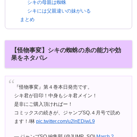
シキの母親は蜘蛛
シキには父親違いの妹がいる
まとめ
【怪物事変】シキの蜘蛛の糸の能力や効
果をネタバレ
『怪物事変』第４巻本日発売です。
シキ君が目印！中身もシキ君メイン！
是非にご購入頂ければー！
コミックスの続きが、ジャンプSQ.４月号で読め
ます！/林
pic.twitter.com/u2lnEDiwL9
— ジャンプSQ.編集部 (@JUMP_SQ)
March 2,