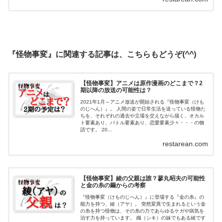
『怪物事変』に関連する記事は、こちらもどうぞ(^^)
【怪物事変】アニメは原作漫画のどこまで？2
期以降の放送の可能性は？
2021年1月～アニメ放送が開始される『怪物事変（けも
のじへん）』。 人間の姿で日常生活を送っている怪物た
ちを、それぞれの過去や立場を交えながら描く、オカル
ト要素あり、バトル要素あり、恋愛要素少々・・・の物
語です。 20...
restarean.com
【怪物事変】綾の父親は誰？蓼丸昭夫の可能性
と金の糸の繭からの考察
『怪物事変（けものじへん）』に登場する『金の糸』の
能力を持つ、綾（アヤ）。 突然変異で生まれるという金
の糸を持つ怪物は、その糸の力であらゆるケガや病気を
治す力を持っています。 織（シキ）の妹でもある綾です