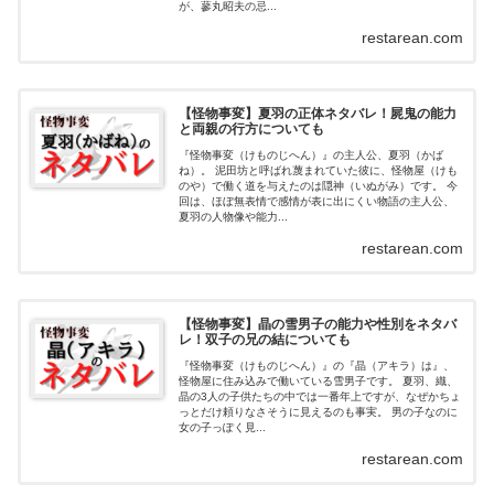
が、蓼丸昭夫の忌...
restarean.com
【怪物事変】夏羽の正体ネタバレ！屍鬼の能力
と両親の行方についても
『怪物事変（けものじへん）』の主人公、夏羽（かば
ね）。 泥田坊と呼ばれ蔑まれていた彼に、怪物屋（けも
のや）で働く道を与えたのは隠神（いぬがみ）です。 今
回は、ほぼ無表情で感情が表に出にくい物語の主人公、
夏羽の人物像や能力...
restarean.com
【怪物事変】晶の雪男子の能力や性別をネタバ
レ！双子の兄の結についても
『怪物事変（けものじへん）』の『晶（アキラ）は』、
怪物屋に住み込みで働いている雪男子です。 夏羽、織、
晶の3人の子供たちの中では一番年上ですが、なぜかちょ
っとだけ頼りなさそうに見えるのも事実。 男の子なのに
女の子っぽく見...
restarean.com