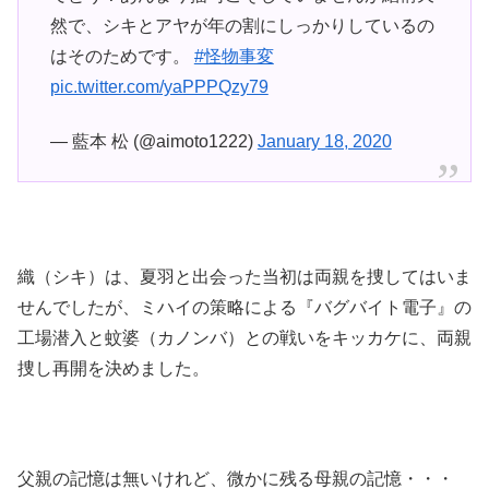
然で、シキとアヤが年の割にしっかりしているの
はそのためです。
#怪物事変
pic.twitter.com/yaPPPQzy79
— 藍本 松 (@aimoto1222)
January 18, 2020
織（シキ）は、夏羽と出会った当初は両親を捜してはいま
せんでしたが、ミハイの策略による『バグバイト電子』の
工場潜入と蚊婆（カノンバ）との戦いをキッカケに、両親
捜し再開を決めました。
父親の記憶は無いけれど、微かに残る母親の記憶・・・