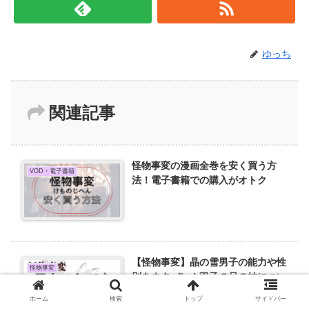
ゆっち
関連記事
怪物事変の漫画全巻を安く買う方
VOD・電子書籍
法！電子書籍での購入がオトク
【怪物事変】晶の雪男子の能力や性
怪物事変
別をネタバレ！双子の兄の結につい
ても
ホーム
検索
トップ
サイドバー