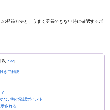
』への登録方法と、うまく登録できない時に確認するポ
目次
[
hide
]
像付きで解説
る？
いかない時の確認ポイント
表示される