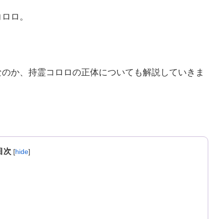
コロロ。
なのか、持霊コロロの正体についても解説していきま
目次
[
hide
]