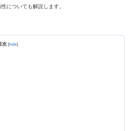
係性についても解説します。
目次
[
hide
]