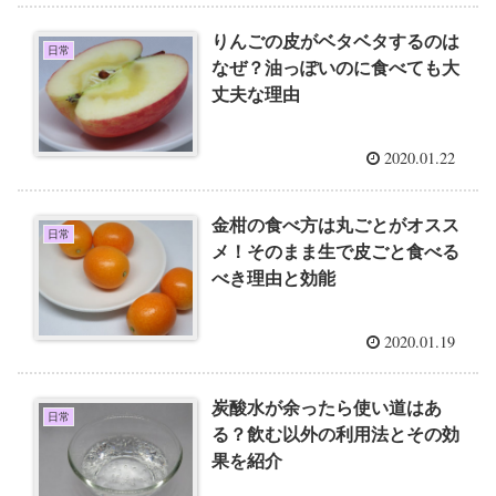
りんごの皮がベタベタするのは
日常
なぜ？油っぽいのに食べても大
丈夫な理由
2020.01.22
金柑の食べ方は丸ごとがオスス
日常
メ！そのまま生で皮ごと食べる
べき理由と効能
2020.01.19
炭酸水が余ったら使い道はあ
日常
る？飲む以外の利用法とその効
果を紹介