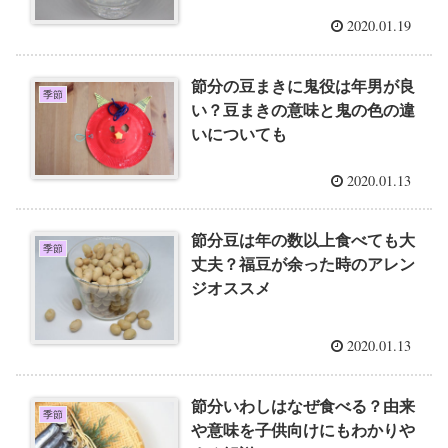
2020.01.19
節分の豆まきに鬼役は年男が良
季節
い？豆まきの意味と鬼の色の違
いについても
2020.01.13
節分豆は年の数以上食べても大
季節
丈夫？福豆が余った時のアレン
ジオススメ
2020.01.13
節分いわしはなぜ食べる？由来
季節
や意味を子供向けにもわかりや