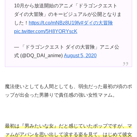
10月から放送開始のアニメ「ドラゴンクエスト
ダイの大冒険」のキービジュアルが公開となりま
した！
https://t.co/mNBz8U19fv
#ダイの大冒険
pic.twitter.com/5H8YORYscK
— 「ドラゴンクエスト ダイの大冒険」アニメ公
式 (@DQ_DAI_anime)
August 5, 2020
魔法使いとしても人間としても、弱虫だった最初の頃のポ
ップが出会った男勝りで責任感の強い女性マァム。
最初は『男みたいな女』だと感じていたポップですが、マ
ァムがアバンを思い出して涙する姿を見て、はじめて彼女