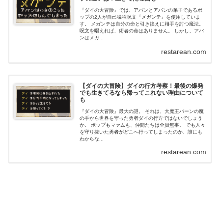
『ダイの大冒険』では、アバンとアバンの弟子であるポ
ップの2人が自己犠牲呪文『メガンテ』を使用していま
す。 メガンテは自分の命と引き換えに相手を討つ魔法。
呪文を唱えれば、術者の命はありません。 しかし、アバ
ンはメガ...
restarean.com
【ダイの大冒険】ダイの行方考察！最後の爆発
でも生きてるなら帰ってこれない理由について
も
『ダイの大冒険』最大の謎。 それは、大魔王バーンの魔
の手から世界を守った勇者ダイの行方ではないでしょう
か。 ポップもマァムも、仲間たちは全員無事。 でも人々
を守り抜いた勇者がどこへ行ってしまったのか、誰にも
わからな...
restarean.com