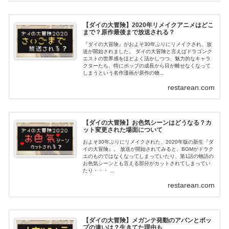
【ダイの大冒険】2020年リメイクアニメはどこ
まで？原作最後まで放送される？
『ダイの大冒険』がおよそ30年ぶりにリメイクされ、放
送が開始されました。 ダイの大冒険と言えばドラゴンク
エストの世界感をほどよく活かしつつ、魅力的なキャラ
クターたち、特にポップの成長から目が離せなくなって
しまうという名作漫画が原作の物...
restarean.com
【ダイの大冒険】お色気シーンはどうなる？カ
ット変更された場面について
およそ30年ぶりにリメイクされた、2020年版の新生『ダ
イの大冒険』。 放送が開始されてみると、BGMがドラク
エのものではなくなってしまっていたり、第1話の物語の
お色気シーンとも言える部分がカットされてしまってい
たり・・・ ...
restarean.com
【ダイの大冒険】メガンテ発動のアバンとポッ
プの違いは？生きてた理由も