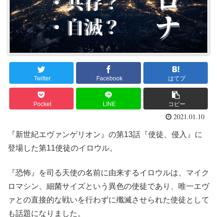
Twitter
Facebook
はてブ
Pocket
LINE
コピー
2021.01.10
『新世紀エヴァンゲリオン』の第13話『使徒、侵入』に
登場した第11使徒のイロウル。
『恐怖』を司る天使の名前に由来するイロウルは、マイク
ロマシン、細菌サイズという異色の使徒であり、唯一エヴ
ァとの直接的な戦いを行わずに殲滅させられた使徒として
も話題になりました。