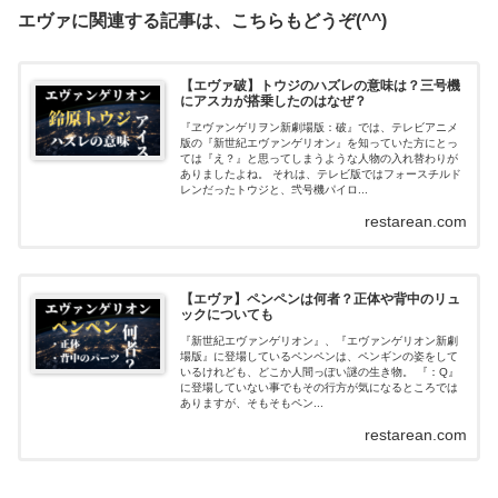
エヴァに関連する記事は、こちらもどうぞ(^^)
【エヴァ破】トウジのハズレの意味は？三号機
にアスカが搭乗したのはなぜ？
『ヱヴァンゲリヲン新劇場版：破』では、テレビアニメ
版の『新世紀エヴァンゲリオン』を知っていた方にとっ
ては『え？』と思ってしまうような人物の入れ替わりが
ありましたよね。 それは、テレビ版ではフォースチルド
レンだったトウジと、弐号機パイロ...
restarean.com
【エヴァ】ペンペンは何者？正体や背中のリュ
ックについても
『新世紀エヴァンゲリオン』、『エヴァンゲリオン新劇
場版』に登場しているペンペンは、ペンギンの姿をして
いるけれども、どこか人間っぽい謎の生き物。 『：Q』
に登場していない事でもその行方が気になるところでは
ありますが、そもそもペン...
restarean.com