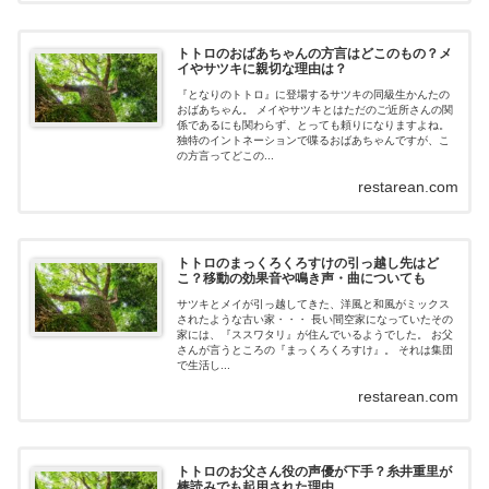
トトロのおばあちゃんの方言はどこのもの？メ
イやサツキに親切な理由は？
『となりのトトロ』に登場するサツキの同級生かんたの
おばあちゃん。 メイやサツキとはただのご近所さんの関
係であるにも関わらず、とっても頼りになりますよね。
独特のイントネーションで喋るおばあちゃんですが、こ
の方言ってどこの...
restarean.com
トトロのまっくろくろすけの引っ越し先はど
こ？移動の効果音や鳴き声・曲についても
サツキとメイが引っ越してきた、洋風と和風がミックス
されたような古い家・・・ 長い間空家になっていたその
家には、『ススワタリ』が住んでいるようでした。 お父
さんが言うところの『まっくろくろすけ』。 それは集団
で生活し...
restarean.com
トトロのお父さん役の声優が下手？糸井重里が
棒読みでも起用された理由