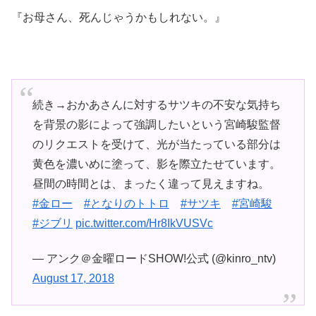
『お母さん、死んじゃうかもしれない。』
続き→おかあさんに対するサツキの不安な気持ち
を背景の影によって強調したいという宮崎駿監督
のリクエストを受けて、光が当たっている部分は
黄色を濃いめに塗って、影を際立たせています。
昼間の時間とは、まったく違って見えますね。
#金ロー
#となりのトトロ
#サツキ
#宮崎駿
#ジブリ
pic.twitter.com/Hr8IkVUSVc
— アンク＠金曜ロードSHOW!公式 (@kinro_ntv)
August 17, 2018