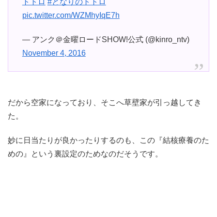
トトロ
#となりのトトロ
pic.twitter.com/WZMhyIqE7h
— アンク＠金曜ロードSHOW!公式 (@kinro_ntv)
November 4, 2016
だから空家になっており、そこへ草壁家が引っ越してき
た。
妙に日当たりが良かったりするのも、この『結核療養のた
めの』という裏設定のためなのだそうです。