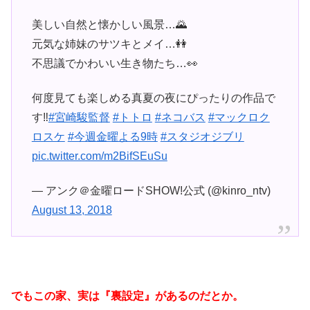
美しい自然と懐かしい風景…🌄
元気な姉妹のサツキとメイ…👭
不思議でかわいい生き物たち…👀
何度見ても楽しめる真夏の夜にぴったりの作品で
す‼️
#宮崎駿監督
#トトロ
#ネコバス
#マックロク
ロスケ
#今週金曜よる9時
#スタジオジブリ
pic.twitter.com/m2BifSEuSu
— アンク＠金曜ロードSHOW!公式 (@kinro_ntv)
August 13, 2018
でもこの家、実は『裏設定』があるのだとか。