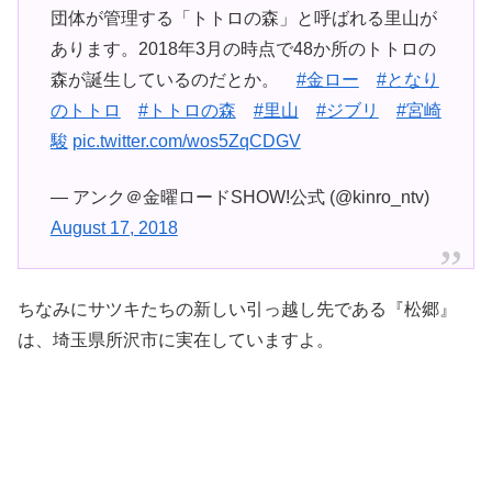
団体が管理する「トトロの森」と呼ばれる里山が
あります。2018年3月の時点で48か所のトトロの
森が誕生しているのだとか。
#金ロー
#となり
のトトロ
#トトロの森
#里山
#ジブリ
#宮崎
駿
pic.twitter.com/wos5ZqCDGV
— アンク＠金曜ロードSHOW!公式 (@kinro_ntv)
August 17, 2018
ちなみにサツキたちの新しい引っ越し先である『松郷』
は、埼玉県所沢市に実在していますよ。