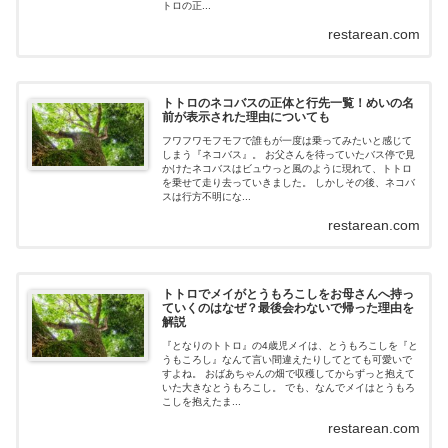
トロの正...
restarean.com
トトロのネコバスの正体と行先一覧！めいの名
前が表示された理由についても
フワフワモフモフで誰もが一度は乗ってみたいと感じて
しまう『ネコバス』。 お父さんを待っていたバス停で見
かけたネコバスはビュウっと風のように現れて、トトロ
を乗せて走り去っていきました。 しかしその後、ネコバ
スは行方不明にな...
restarean.com
トトロでメイがとうもろこしをお母さんへ持っ
ていくのはなぜ？最後会わないで帰った理由を
解説
『となりのトトロ』の4歳児メイは、とうもろこしを『と
うもころし』なんて言い間違えたりしてとても可愛いで
すよね。 おばあちゃんの畑で収穫してからずっと抱えて
いた大きなとうもろこし。 でも、なんでメイはとうもろ
こしを抱えたま...
restarean.com