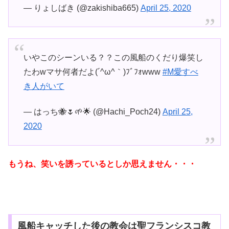
— りょしばき (@zakishiba665)
April 25, 2020
いやこのシーンいる？？この風船のくだり爆笑し
たわwマサ何者だよ(´^ω^｀)ﾌﾞﾌｫwww
#M愛すべ
き人がいて
— はっち🐝🌷🌱🌟 (@Hachi_Poch24)
April 25,
2020
もうね、笑いを誘っているとしか思えません・・・
風船キャッチした後の教会は聖フランシスコ教