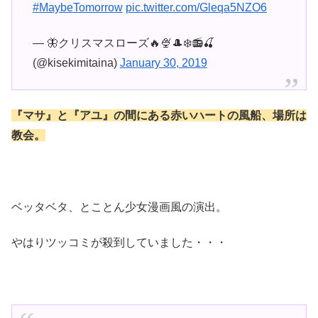
#MaybeTomorrow
pic.twitter.com/Gleqa5NZO6
— 🦋クリスマスローズ🔥🍨🎩❄️📻🍒
(@kisekimitaina)
January 30, 2019
『マサ』と『アユ』の間にある赤いハートの風船、場所は
教会。
ベッタベタ、とことん少女漫画風の演出。
やはりツッコミが殺到していました・・・