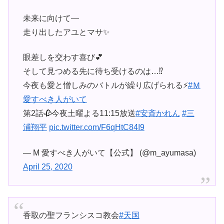
未来に向けて―
走り出したアユとマサ✨
眼差しを交わす喜び💕
そして見つめる先に待ち受けるのは…⁉️
今夜も愛と憎しみのバトルが繰り広げられる⚡
#Ｍ
愛すべき人がいて
第2話🥀今夜土曜よる11:15放送
#安斉かれん
#三
浦翔平
pic.twitter.com/F6qHtC84I9
— M 愛すべき人がいて【公式】 (@m_ayumasa)
April 25, 2020
香取の聖フランシスコ教会
#天国