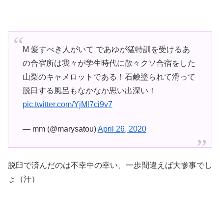
M 愛すべき人がいて であゆが猛特訓を受けるあ
の合宿所は我々が学生時代に散々クソ合宿をした
山梨のキャメロットである！石鹸塗られて滑って
脱臼する風呂もなかなか思い出深い！
pic.twitter.com/YjMl7ci9v7
— mm (@marysatou)
April 26, 2020
脱臼で済んだのは不幸中の幸い、一歩間違えば大惨事でし
ょ（汗）