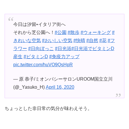
今日は汐留•イタリア街へ
それから芝公園へ！
#公園
#散歩
#ウォーキング
#
きれいな空気
#おいしい空気
#快晴
#自然
#花
#フ
ラワー
#日向ぼっこ
#日光浴
#日光浴でビタミンD
産生
#ビタミンD
#免疫力アップ
pic.twitter.com/huVO9QsHpR
— 原 恭子/ミオンパシーサロンUROOM国立立川
(@_Yasuko_H)
April 16, 2020
ちょっとした非日常の気分が味わえそう。