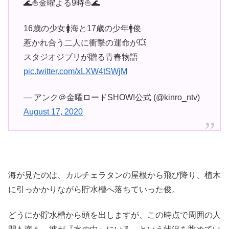
🌊⛵️金曜よる9時⛵️🌊
16歳の少女🚺海と17歳の少年🚹俊
惹かれ合う二人に衝撃の運命が💥
スタジオジブリが贈る青春物語
pic.twitter.com/xLXW4tSWjM
— アンク＠金曜ロードSHOW!公式 (@kinro_ntv)
August 17, 2020
海が見たのは、カルチェラタンの屋根から飛び降り、植木
に引っかかりながら貯水槽へ落ちていった俊。
どうにか貯水槽から頭を出しますが、この時点で周囲の人