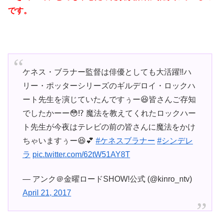
です。
ケネス・ブラナー監督は俳優としても大活躍‼️ハ
リー・ポッターシリーズのギルデロイ・ロックハ
ート先生を演じていたんですぅー😆皆さんご存知
でしたかーー😳⁉️ 魔法を教えてくれたロックハー
ト先生が今夜はテレビの前の皆さんに魔法をかけ
ちゃいますぅー😆💕
#ケネスブラナー
#シンデレ
ラ
pic.twitter.com/62tW51AY8T
— アンク＠金曜ロードSHOW!公式 (@kinro_ntv)
April 21, 2017