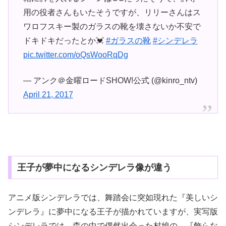
用の役者さんもいたそうですが、リリーさんはス
ワロフスキー製のガラスの靴を壊さないか不安で
ドキドキだったとか💓
#ガラスの靴
#シンデレラ
pic.twitter.com/oQsWooRqDg
— アンク＠金曜ロードSHOW!公式 (@kinro_ntv)
April 21, 2017
王子が夢中になるシンデレラ像が違う
アニメ版シンデレラでは、舞踏会に突如現れた『美しいシ
ンデレラ』に夢中になる王子が描かれていますが、実写版
シンデレラでは、森の中で偶然出会った村娘の、『飾らな