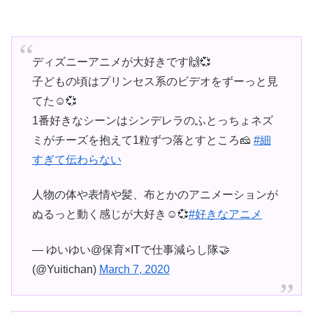
ディズニーアニメが大好きです🙌💞
子どもの頃はプリンセス系のビデオをずーっと見
てた☺️💞
1番好きなシーンはシンデレラのふとっちょネズ
ミがチーズを抱えて1粒ずつ落とすところ🧀
#細
すぎて伝わらない
人物の体や表情や髪、布とかのアニメーションが
ぬるっと動く感じが大好き☺️💞
#好きなアニメ
— ゆいゆい@保育×ITで仕事減らし隊🤝
(@Yuitichan)
March 7, 2020