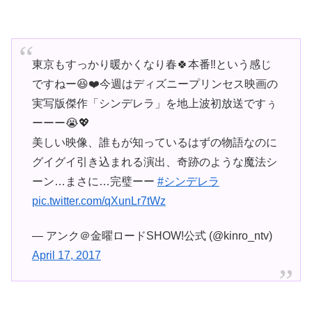
東京もすっかり暖かくなり春🍀本番‼️という感じ
ですねー😆❤️今週はディズニープリンセス映画の
実写版傑作「シンデレラ」を地上波初放送ですぅ
ーーー😭💖
美しい映像、誰もが知っているはずの物語なのに
グイグイ引き込まれる演出、奇跡のような魔法シ
ーン…まさに…完璧ーー
#シンデレラ
pic.twitter.com/qXunLr7tWz
— アンク＠金曜ロードSHOW!公式 (@kinro_ntv)
April 17, 2017