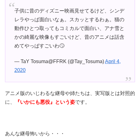
子供に昔のディズニー映画見せてるけど、シンデ
レラやっぱ面白いなぁ。スカッとするわぁ。猫の
動作ひとつ取ってもコミカルで面白い、アナ雪と
かの綺麗な映像もすごいけど、昔のアニメは話含
めてやっぱすごいわ🙄
— TaY Tosuma@FFRK (@Tay_Tosuma)
April 4,
2020
アニメ版のいじわるな継母や姉たちは、実写版とは対照的
に、
『いかにも悪役』という姿
です。
あんな継母怖いから・・・