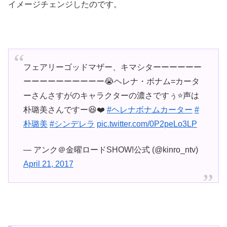
イメージチェンジしたのです。
フェアリーゴッドマザー、キマシターーーーーー
ーーーーーーーーーー😭ヘレナ・ボナム=カータ
ーさんさすがのキャラクターの濃さですぅ⭐️声は
朴璐美さんですー😆❤️
#ヘレナボナムカーター
#
朴璐美
#シンデレラ
pic.twitter.com/0P2peLo3LP
— アンク＠金曜ロードSHOW!公式 (@kinro_ntv)
April 21, 2017