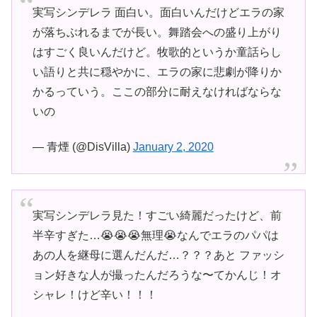
実写シンデレラ 面白い。面白いんだけどエラの家
が落ちぶれるまでが長い。舞踏会への盛り上がり
はすごく良いんだけど。牧歌的というか童話らし
い語りと共に穏やかに、エラの家に悲劇が降りか
かるっていう。ここの部分に耐えなければならな
いの
— 青煙 (@DisVilla)
January 2, 2020
実写シンデレラ見た！すごい綺麗だったけど、前
半辛すぎた…😭😭😭無理😭なんでエラのパパは
あの人を継母に選んだんだ…？？？あと ファッシ
ョン好きな人が撮ったんだろうな〜てかんじ！オ
シャレ！けど辛い！！！